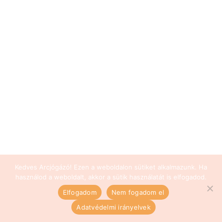
Kedves Arcjógázó! Ezen a weboldalon sütiket alkalmazunk. Ha
használod a weboldalt, akkor a sütik használatát is elfogadod.
Elfogadom
Nem fogadom el
Adatvédelmi irányelvek