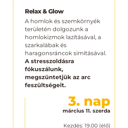
Relax & Glow
A homlok és szemkörnyék
területén dolgozunk a
homlokizmok lazításával, a
szarkalábak és
haragonsráncok simításával.
A stresszoldásra
fókuszálunk,
megszüntetjük az arc
feszültségeit.
3. nap
március 11. szerda
Kezdés: 19.00 (élő)