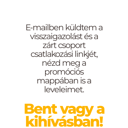
E-mailben küldtem a
visszaigazolást és a
zárt csoport
csatlakozási linkjét,
nézd meg a
promóciós
mappában is a
leveleimet.
Bent vagy a
kihívásban!