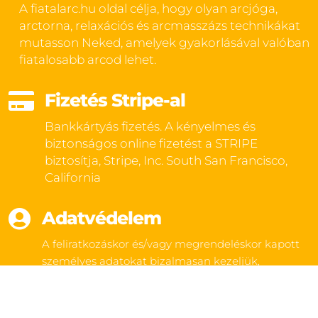
A fiatalarc.hu oldal célja, hogy olyan arcjóga,
arctorna, relaxációs és arcmasszázs technikákat
mutasson Neked, amelyek gyakorlásával valóban
fiatalosabb arcod lehet.

Fizetés Stripe-al
Bankkártyás fizetés. A kényelmes és
biztonságos online fizetést a STRIPE
biztosítja, Stripe, Inc. South San Francisco,
California

Adatvédelem
A feliratkozáskor és/vagy megrendeléskor kapott
személyes adatokat bizalmasan kezeljük,
harmadik személynek nem adjuk át.