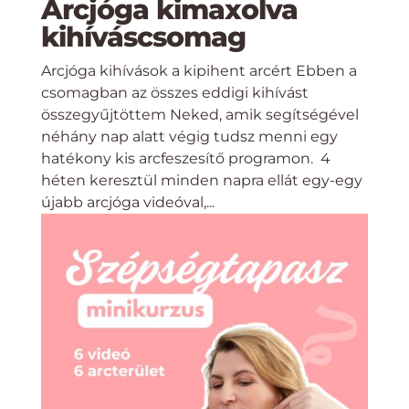
Arcjóga kimaxolva
kihíváscsomag
Arcjóga kihívások a kipihent arcért Ebben a
csomagban az összes eddigi kihívást
összegyűjtöttem Neked, amik segítségével
néhány nap alatt végig tudsz menni egy
hatékony kis arcfeszesítő programon. 4
héten keresztül minden napra ellát egy-egy
újabb arcjóga videóval,...