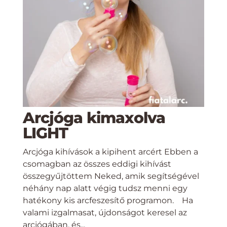
Arcjóga kimaxolva
LIGHT
Arcjóga kihívások a kipihent arcért Ebben a
csomagban az összes eddigi kihívást
összegyűjtöttem Neked, amik segítségével
néhány nap alatt végig tudsz menni egy
hatékony kis arcfeszesítő programon. Ha
valami izgalmasat, újdonságot keresel az
arcjógában, és...