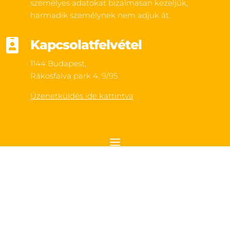
személyes adatokat bizalmasan kezeljük,
harmadik személynek nem adjuk át.

Kapcsolatfelvétel
1144 Budapest,
Rákosfalva park 4. 9/95
Üzenetküldés ide kattintva