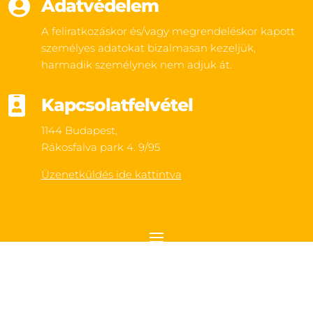

Adatvédelem
A feliratkozáskor és/vagy megrendeléskor kapott
személyes adatokat bizalmasan kezeljük,
harmadik személynek nem adjuk át.

Kapcsolatfelvétel
1144 Budapest,
Rákosfalva park 4. 9/95
Üzenetküldés ide kattintva