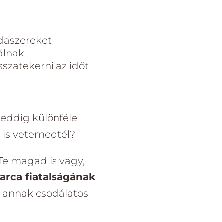
odaszereket
álnak.
sszatekerni az időt
 eddig különféle
 is vetemedtél?
Te magad is vagy,
arca fiatalságának
s annak csodálatos