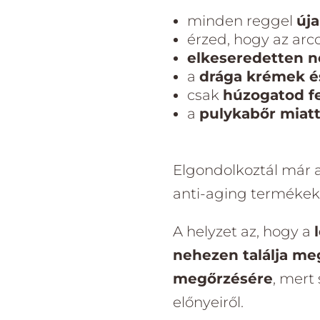
minden reggel
úja
érzed, hogy az arc
elkeseredetten 
a
drága krémek é
csak
húzogatod fe
a
pulykabőr miat
Elgondolkoztál már a
anti-aging termékek
A helyzet az, hogy a
nehezen találja me
megőrzésére
, mert
előnyeiről.