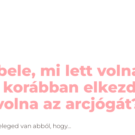
bele, mi lett voln
 korábban elkez
volna az arcjógát
eleged van abból, hogy...