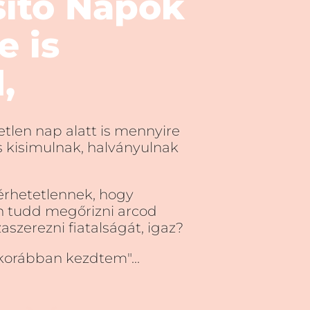
sítő Napok
e is
,
tlen nap alatt is mennyire
és kisimulnak, halványulnak
érhetetlennek, hogy
 tudd megőrizni arcod
zaszerezni fiatalságát, igaz?
korábban kezdtem"...