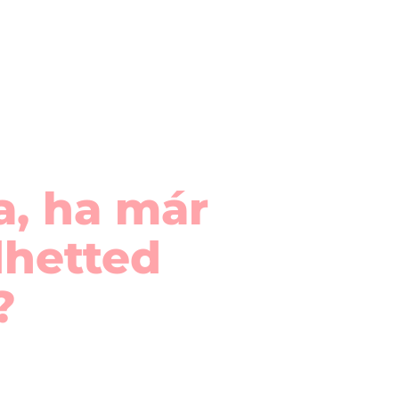
a, ha már
dhetted
?