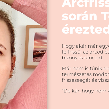
Arcfris
során T
érezted
Hogy akár már egye
felfrissül az arcod 
bizonyos ráncaid.
Már nem is tűnik el
természetes módon
frissességét és viss
"De kár, hogy nem 