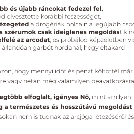
bb és újabb ráncokat fedezel fel,
od elvesztette korábbi feszességét,
nézegeted
a drogériák polcain a legújabb cs
s szérumok csak ideiglenes megoldás
t kín
lfelé az arcodat
, és próbálod képzeletben vi
t
állandóan garbót hordanál, hogy eltakard
zon, hogy mennyi időt és pénzt költöttél már
re vagy netán még valamilyen beavatkozásra
legtöbb elfoglalt, igényes Nő,
mint amilyen 
g a természetes és hosszútávú megoldást 
 sokan nem is tudnak az arcjóga létezéséről é