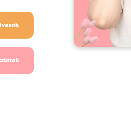
lvasok
szletek