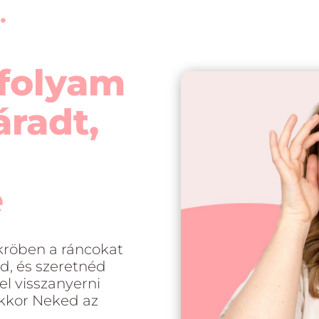
nfolyam
áradt,
e
kröben a ráncokat
od, és szeretnéd
l visszanyerni
akkor Neked az