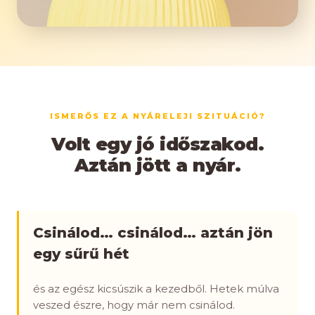
ISMERŐS EZ A NYÁRELEJI SZITUÁCIÓ?
Volt egy jó időszakod.
Aztán jött a nyár.
Csinálod… csinálod… aztán jön
egy sűrű hét
és az egész kicsúszik a kezedből. Hetek múlva
veszed észre, hogy már nem csinálod.