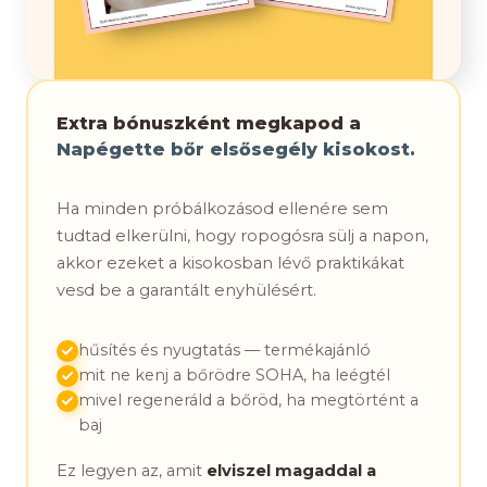
Extra bónuszként megkapod a
Napégette bőr elsősegély kisokost.
Ha minden próbálkozásod ellenére sem
tudtad elkerülni, hogy ropogósra sülj a napon,
akkor ezeket a kisokosban lévő praktikákat
vesd be a garantált enyhülésért.
hűsítés és nyugtatás — termékajánló
mit ne kenj a bőrödre SOHA, ha leégtél
mivel regeneráld a bőröd, ha megtörtént a
baj
Ez legyen az, amit
elviszel magaddal a