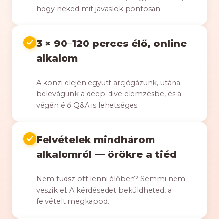
hogy neked mit javaslok pontosan.
3 × 90–120 perces élő, online
alkalom
A konzi elején együtt arcjógázunk, utána
belevágunk a deep-dive elemzésbe, és a
végén élő Q&A is lehetséges.
Felvételek mindhárom
alkalomról — örökre a tiéd
Nem tudsz ott lenni élőben? Semmi nem
veszik el. A kérdésedet beküldheted, a
felvételt megkapod.