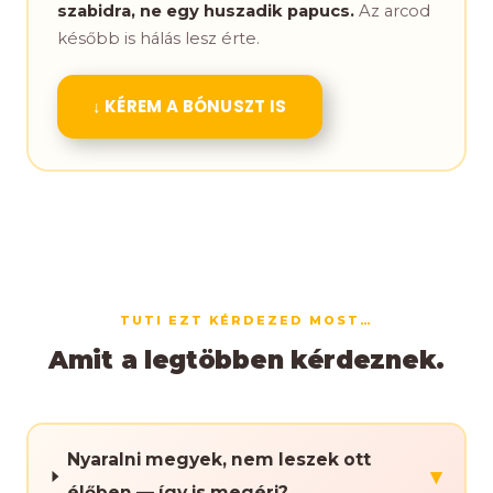
szabidra, ne egy huszadik papucs.
Az arcod
később is hálás lesz érte.
↓ KÉREM A BÓNUSZT IS
TUTI EZT KÉRDEZED MOST…
Amit a legtöbben kérdeznek.
Nyaralni megyek, nem leszek ott
▾
élőben — így is megéri?