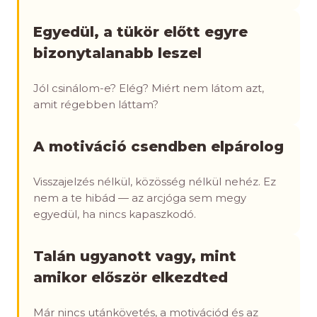
Egyedül, a tükör előtt egyre
bizonytalanabb leszel
Jól csinálom-e? Elég? Miért nem látom azt,
amit régebben láttam?
A motiváció csendben elpárolog
Visszajelzés nélkül, közösség nélkül nehéz. Ez
nem a te hibád — az arcjóga sem megy
egyedül, ha nincs kapaszkodó.
Talán ugyanott vagy, mint
amikor először elkezdted
Már nincs utánkövetés, a motivációd és az