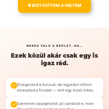
❋ BIZTOSÍTOM A HELYEM
NEKED VALÓ A BÉRLET, HA…
Ezek közül akár csak egy is
igaz rád.
Elvégezted a kurzust, de egyedül otthon
elveszted a fonalat — kell egy külső lökés.
Szeretnél visszajelzést: jól csinálod-e, mire