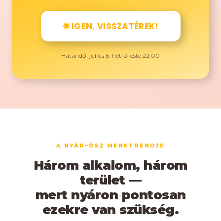
❋ IGEN, VISSZATÉREK!
Határidő: július 6. hétfő, este 22:00
A NYÁR–ŐSZ MENETRENDJE
Három alkalom, három
terület —
mert nyáron pontosan
ezekre van szükség.