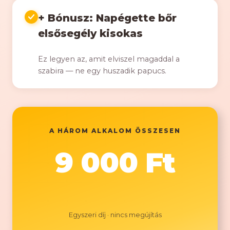
+ Bónusz: Napégette bőr
elsősegély kisokas
Ez legyen az, amit elviszel magaddal a
szabira — ne egy huszadik papucs.
A HÁROM ALKALOM ÖSSZESEN
9 000 Ft
Egyszeri díj · nincs megújítás