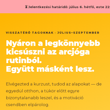
⏳ Jelentkezési határidő:
július 6. hétfő, este 22:00
— utána le
VISSZATÉRŐ TAGOKNAK · JÚLIUS–SZEPTEMBER
Nyáron a legkönnyebb
kicsúszni az arcjóga
rutinból.
Együtt másként lesz.
Elvégezted a kurzust, tudod az alapokat — de
egyedül otthon, a tükör előtt egyre
bizonytalanabb leszel, és a motiváció
csendben elpárolog.