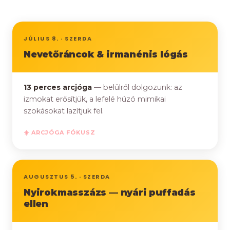
JÚLIUS 8. · SZERDA
Nevetőráncok & irmanénis lógás
13 perces arcjóga
— belülről dolgozunk: az
izmokat erősítjük, a lefelé húzó mimikai
szokásokat lazítjuk fel.
☀️ ARCJÓGA FÓKUSZ
AUGUSZTUS 5. · SZERDA
Nyirokmasszázs — nyári puffadás
ellen