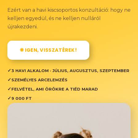
Ezért van a havi kiscsoportos konzultáció: hogy ne
kelljen egyedül, és ne kelljen nulláról
újrakezdeni.
❋ IGEN, VISSZATÉREK!
✓
3 HAVI ALKALOM · JÚLIUS, AUGUSZTUS, SZEPTEMBER
✓
SZEMÉLYES ARCELEMZÉS
✓
FELVÉTEL, AMI ÖRÖKRE A TIÉD MARAD
✓
9 000 FT