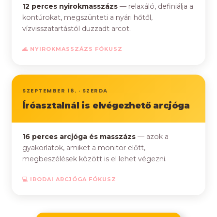
12 perces nyirokmasszázs
— relaxáló, definiálja a
kontúrokat, megszünteti a nyári hőtől,
vízvisszatartástól duzzadt arcot.
🌊 NYIROKMASSZÁZS FÓKUSZ
SZEPTEMBER 16. · SZERDA
Íróasztalnál is elvégezhető arcjóga
16 perces arcjóga és masszázs
— azok a
gyakorlatok, amiket a monitor előtt,
megbeszélések között is el lehet végezni.
💻 IRODAI ARCJÓGA FÓKUSZ