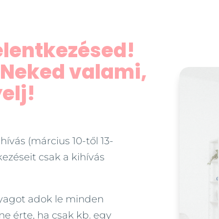
jelentkezésed!
 Neked valami,
elj!
ívás (március 10-től 13-
kezéseit csak a kihívás
nyagot adok le minden
e érte, ha csak kb. egy