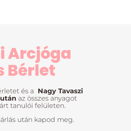
i Arcjóga
 Bérlet
rletet és a
Nagy Tavaszi
 után
az összes anyagot
t tanulói felületen.
sárlás után kapod meg.