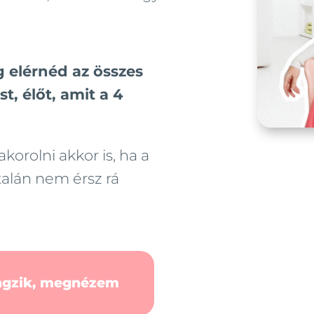
g elérnéd az összes
t, élőt, amit a 4
korolni akkor is, ha a
alán nem érsz rá
ngzik, megnézem