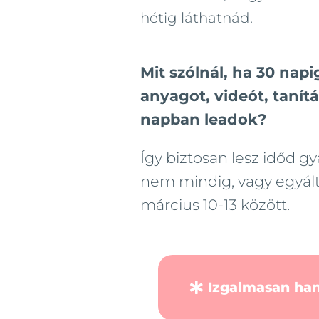
hétig láthatnád.
Mit szólnál, ha 30 napi
anyagot, videót, tanítás
napban leadok?
Így biztosan lesz időd gya
nem mindig, vagy egyált
március 10-13 között.
Izgalmasan ha