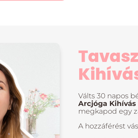
Tavasz
Kihívás
Válts 30 napos bé
Arcjóga Kihívás
megkapod egy zár
A hozzáférést vá