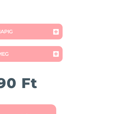
NAPIG
MEG
90 Ft