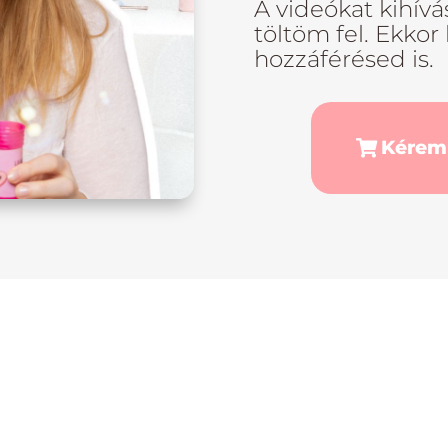
A videókat kihívá
töltöm fel. Ekkor
hozzáférésed is.
Kérem 