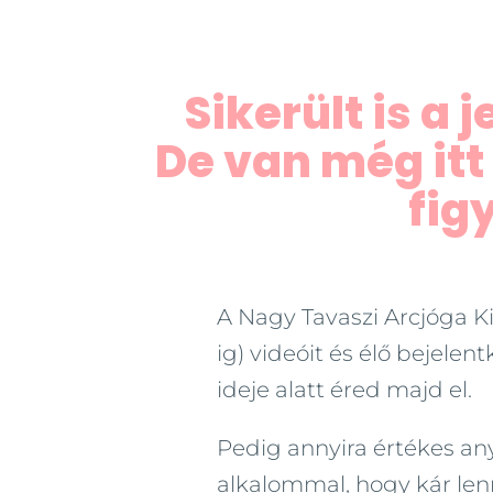
Sikerült is a 
De van még itt
figy
A Nagy Tavaszi Arcjóga Kih
ig) videóit és élő bejelent
ideje alatt éred majd el.
Pedig annyira értékes a
alkalommal, hogy kár lenn