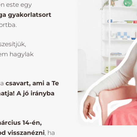
n este egy
jóga gyakorlatsort
ortba.
szesítjük,
Nem hagylak
 a
csavart, ami a Te
atja! A jó irányba
árcius 14-én,
od visszanézni
, ha