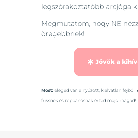
legszórakoztatóbb arcjóga 
Megmutatom, hogy NE nézz k
öregebbnek!
Jövök a kihív
Most:
eleged van a nyúzott, kialvatlan fejből.
frissnek és roppanósnak érzed majd magad!