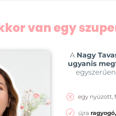
kkor van egy szupe
A
Nagy Tavas
ugyanis meg
egyszerűen
Q
egy nyúzott, 
R
újra
ragyogó,