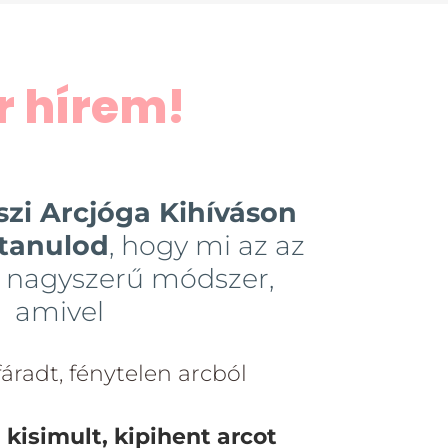
r hírem!
zi Arcjóga Kihíváson
tanulod
, hogy mi az az
 nagyszerű módszer,
amivel
fáradt, fénytelen arcból
 kisimult, kipihent arcot