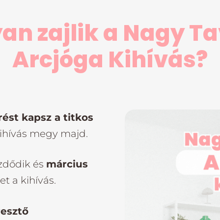
an zajlik a Nagy Ta
Arcjóga Kihívás?
ést kapsz a titkos
 kihívás megy majd.
zdődik és
március
et a kihívás.
esztő