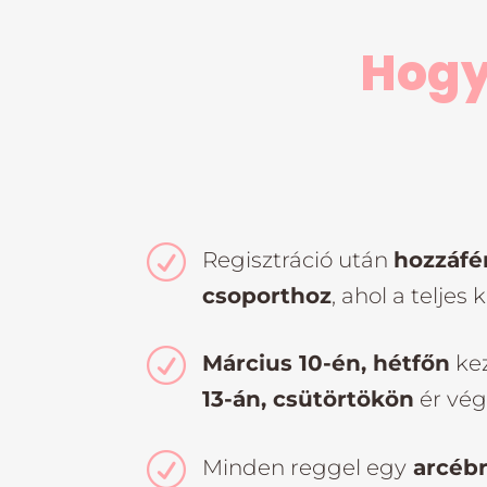
Hogy
R
Regisztráció után
hozzáfér
csoporthoz
, ahol a teljes
R
Március 10-én, hétfőn
ke
13-án, csütörtökön
ér vég
R
Minden reggel egy
arcébr