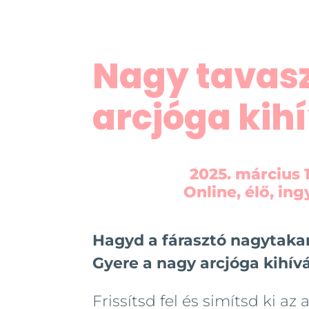
Nagy tavasz
arcjóga kih
2025. március 1
Online, élő, in
Hagyd a fárasztó nagytakar
Gyere a nagy arcjóga kihívá
Frissítsd fel és simítsd ki az 