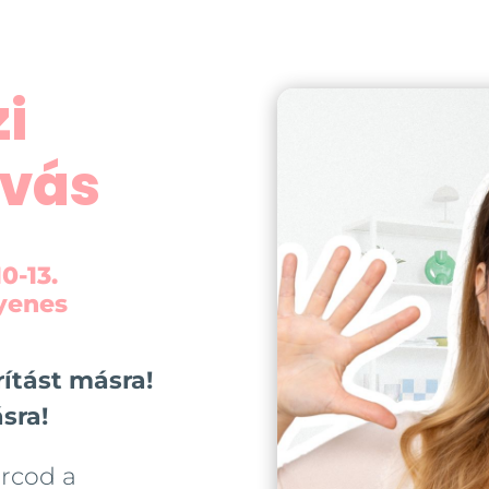
i
ívás
0-13.
gyenes
ítást másra!
sra!
arcod a