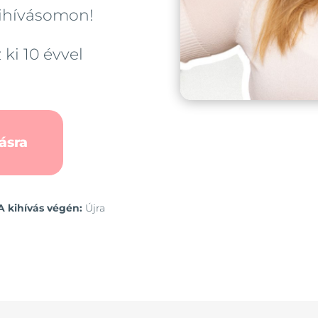
kihívásomon!
i 10 évvel
ásra
A kihívás végén:
Újra