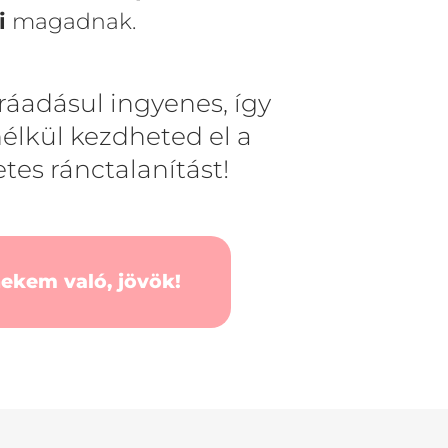
i
magadnak.
 ráadásul ingyenes, így
élkül kezdheted el a
tes ránctalanítást!
nekem való, jövök!