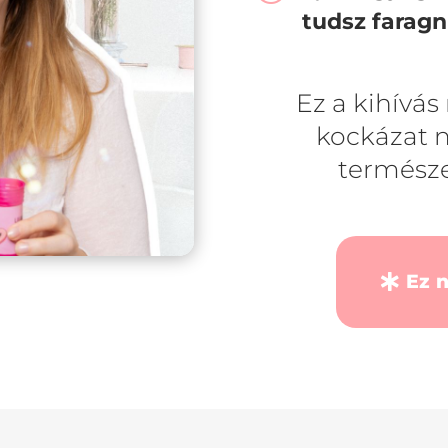
tudsz faragn
Ez a kihívás
kockázat n
természe
Ez 