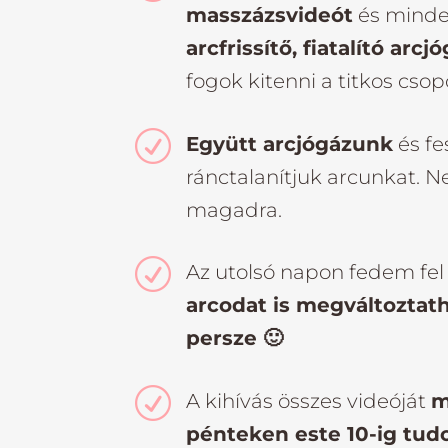
masszázsvideót
és minde
arcfrissítő, fiatalító arc
fogok kitenni a titkos csop
R
Együtt arcjógázunk
és fe
ránctalanítjuk arcunkat. 
magadra.
R
Az utolsó napon fedem fel
arcodat is megváltoztath
persze 🙂
R
A kihívás összes videóját
m
pénteken este 10-ig tud