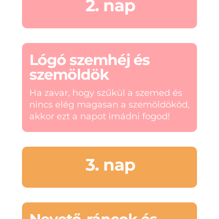
2. nap
Lógó szemhéj és
szemöldök
Ha zavar, hogy szűkül a szemed és
nincs elég magasan a szemöldököd,
akkor ezt a napot imádni fogod!
3. nap