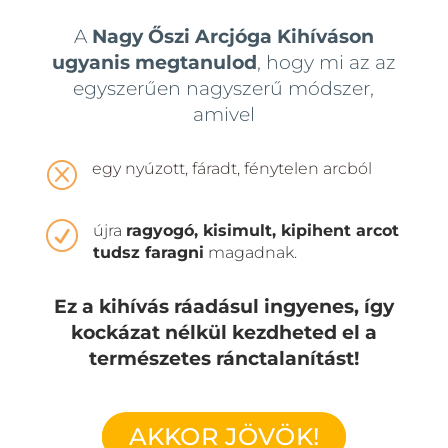
A
Nagy Őszi Arcjóga Kihíváson
ugyanis megtanulod
, hogy mi az az
egyszerűen nagyszerű módszer,
amivel
Q
egy nyúzott, fáradt, fénytelen arcból
R
újra
ragyogó, kisimult, kipihent arcot
tudsz faragni
magadnak.
Ez a kihívás ráadásul ingyenes, így
kockázat nélkül kezdheted el a
természetes ránctalanítást!
AKKOR JÖVÖK!