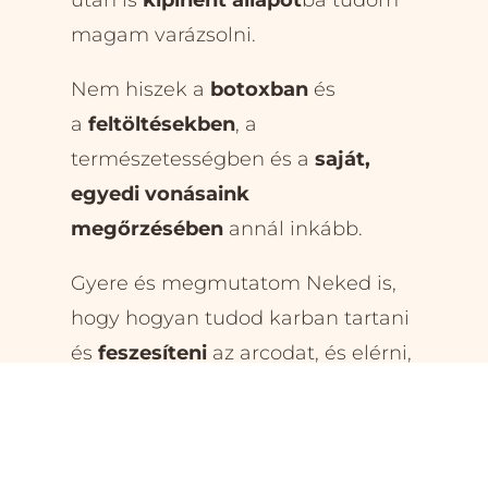
után is
kipihent állapot
ba tudom
magam varázsolni.
Nem hiszek a
botoxban
és
a
feltöltésekben
, a
természetességben és a
saját,
egyedi vonásaink
megőrzésében
annál inkább.
Gyere és megmutatom Neked is,
hogy hogyan tudod karban tartani
és
feszesíteni
az arcodat, és elérni,
hogy
smink nélkül is
magabiztosnak
érezd magad!