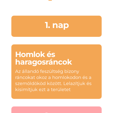
1. nap
Homlok és
haragosráncok
Az állandó feszültség bizony
ráncokat okoz a homlokodon és a
szemöldököd között. Lelazítjuk és
kisimítjuk ezt a területet