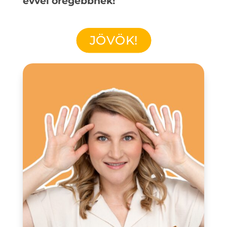
évvel öregebbnek!
JÖVÖK!