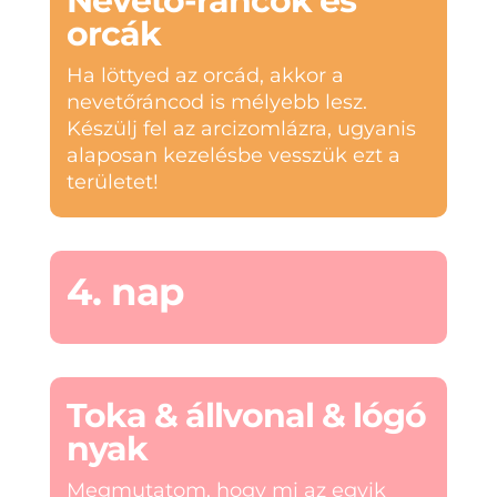
Nevető-ráncok és
orcák
Ha löttyed az orcád, akkor a
nevetőráncod is mélyebb lesz.
Készülj fel az arcizomlázra, ugyanis
alaposan kezelésbe vesszük ezt a
területet!
4. nap
Toka & állvonal & lógó
nyak
Megmutatom, hogy mi az egyik