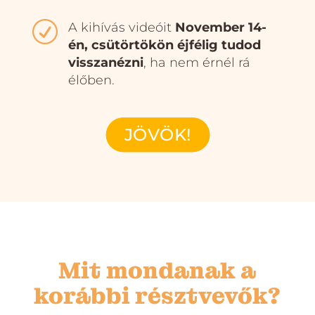
R
A kihívás videóit
November 14-
én, csütörtökön éjfélig tudod
visszanézni
, ha nem érnél rá
élőben.
JÖVÖK!
Mit mondanak a
korábbi résztvevők?