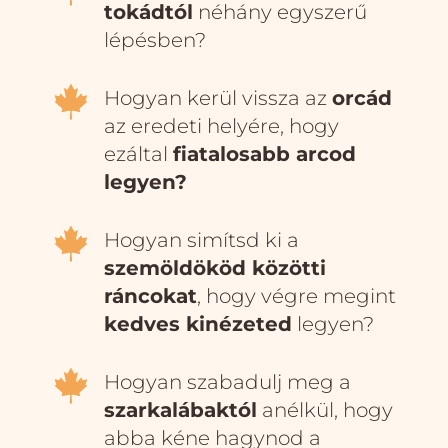
tokádtól
néhány egyszerű
lépésben?

Hogyan kerül vissza az
orcád
az eredeti helyére, hogy
ezáltal
fiatalosabb arcod
legyen?

Hogyan simítsd ki a
szemöldököd közötti
ráncokat
, hogy végre megint
kedves kinézeted
legyen?

Hogyan szabadulj meg a
szarkalábaktól
anélkül, hogy
abba kéne hagynod a