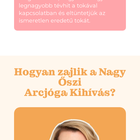
legnagyobb tévhit a tokával
kapcsolatban és eltüntetjük az
ismeretlen eredetű tokát.
Hogyan zajlik a Nagy
Őszi
Arcjóga Kihívás?