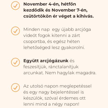
R
November 4-én, hétfőn
kezdődik és November 7-én,
csütörtökön ér véget a kihívás.
R
Minden nap egy újabb arcjóga
videót fogok kitenni a zárt
csoportba, és egész héten
lehetőséged lesz gyakorolni.
R
Együtt arcjógázunk
és
feszesítjük, ránctalanítjuk
arcunkat. Nem hagylak magadra.
R
Az utolsó napon meglepetéssel
és egy nagy bejelentéssel is
készülök, szóval érdemes ott
lenni mind a négy napon!