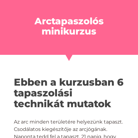
Arctapaszolós
minikurzus
Ebben a kurzusban 6
tapaszolási
technikát mutatok
Az arc minden területére helyezünk tapaszt.
Csodálatos kiegészítője az arcjógának.
Naponta tedd fel a tapaszt, 21 napig, hogy