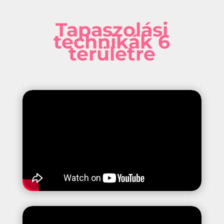
Tapaszolási
technikák 6
területre