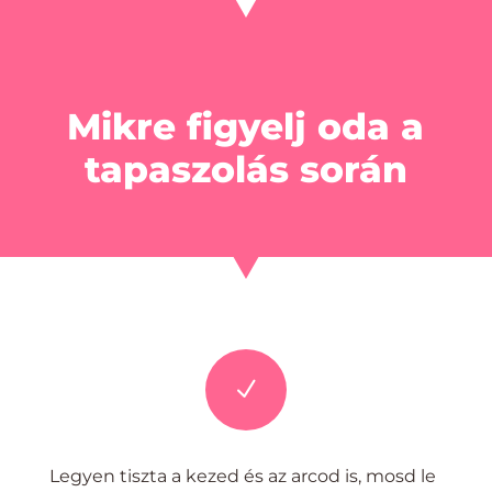
Mikre figyelj oda a
tapaszolás során
N
Legyen tiszta a kezed és az arcod is, mosd le