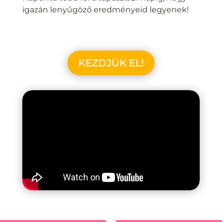
igazán lenyűgöző eredményeid legyenek!
KEZDJÜK EL!