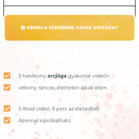
Adatkezelést láttam, elfogadom, e-mailt kérem!
KÉREM A SZEXISEBB AJKAK VIDEÓKAT

3 hatékony
arcjóga
gyakorlat videón

vékony, ráncos, élettelen ajkak ellen

3 rövid videó, 9 perc az életedből

Azonnal kipróbálható