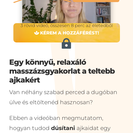
3 rövid videó, összesen 8 perc az életedből
KÉREM A HOZZÁFÉRÉST!

Egy könnyű, relaxáló
masszázsgyakorlat a teltebb
ajkakért
Van néhány szabad perced a dugóban
ülve és eltöltenéd hasznosan?
Ebben a videóban megmutatom,
hogyan tudod
dúsítani
ajkaidat egy