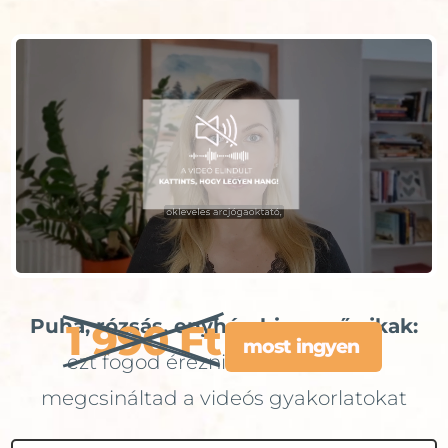
Puha, rózsás, enyhén bizsergő ajkak:
1 990 Ft
most ingyen 
ezt fogod érezni és látni, miután
megcsináltad a videós gyakorlatokat