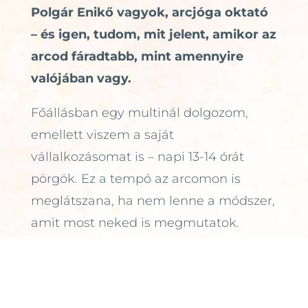
Polgár Enikő vagyok, arcjóga oktató
– és igen, tudom, mit jelent, amikor az
arcod fáradtabb, mint amennyire
valójában vagy.
Főállásban egy multinál dolgozom,
emellett viszem a saját
vállalkozásomat is – napi 13-14 órát
pörgök. Ez a tempó az arcomon is
meglátszana, ha nem lenne a módszer,
amit most neked is megmutatok.
Az arcjóga segít, hogy még egy
átforgolódott, átagyalt éjszaka után is
kipihentnek nézzek ki. És ami a