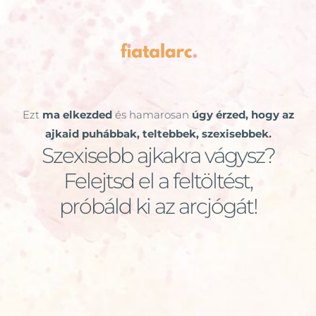
Ezt
ma elkezded
és hamarosan
úgy érzed, hogy az
ajkaid puhábbak, teltebbek, szexisebbek.
Szexisebb ajkakra vágysz?
Felejtsd el a feltöltést,
próbáld ki az arcjógát!