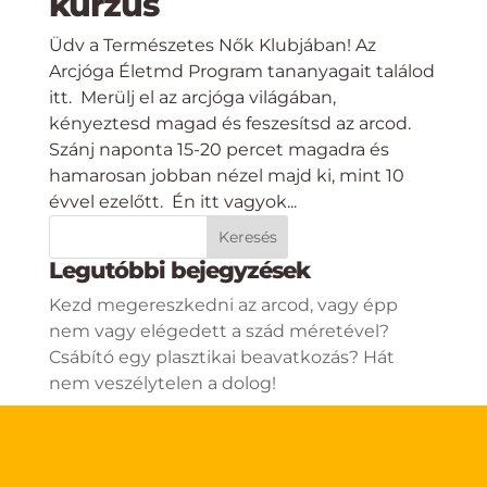
kurzus
Üdv a Természetes Nők Klubjában! Az
Arcjóga Életmd Program tananyagait találod
itt. Merülj el az arcjóga világában,
kényeztesd magad és feszesítsd az arcod.
Szánj naponta 15-20 percet magadra és
hamarosan jobban nézel majd ki, mint 10
évvel ezelőtt. Én itt vagyok...
Legutóbbi bejegyzések
Kezd megereszkedni az arcod, vagy épp
nem vagy elégedett a szád méretével?
Csábító egy plasztikai beavatkozás? Hát
nem veszélytelen a dolog!