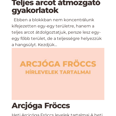
Teljes arcot átmozgató
gyakorlatok
Ebben a blokkban nem koncentrálunk
kifejezetten egy-egy területre, hanem a
teljes arcot átdolgoztatjuk, persze lesz egy-
egy főbb terület, de a teljességre helyezzük
a hangsúlyt. Kezdjük...
Arcjóga Fröccs
Heti Arcjcóga Fröccs levelek tartalmai A heti