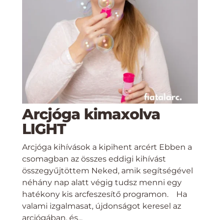
Arcjóga kimaxolva
LIGHT
Arcjóga kihívások a kipihent arcért Ebben a
csomagban az összes eddigi kihívást
összegyűjtöttem Neked, amik segítségével
néhány nap alatt végig tudsz menni egy
hatékony kis arcfeszesítő programon. Ha
valami izgalmasat, újdonságot keresel az
arcjógában, és...