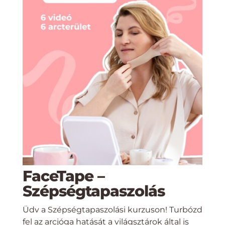
FaceTape –
Szépségtapaszolás
Üdv a Szépségtapaszolási kurzuson! Turbózd
fel az arcjóga hatását a világsztárok által is