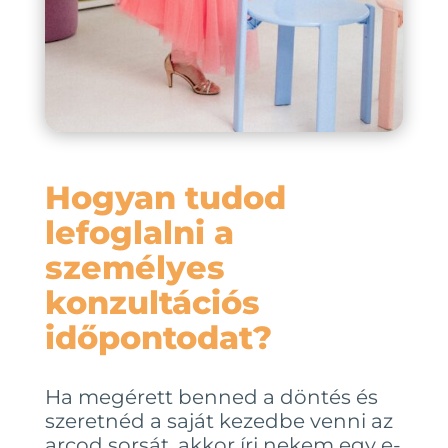
Hogyan tudod
lefoglalni a
személyes
konzultációs
időpontodat?
Ha megérett benned a döntés és
szeretnéd a saját kezedbe venni az
arcod sorsát, akkor írj nekem egy e-