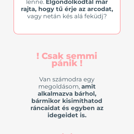
lenne.
Elgondolkodtál már
rajta, hogy tű érje az arcodat,
vagy netán kés alá feküdj?
! Csak semmi
pánik !
Van számodra egy
megoldásom,
amit
alkalmazva bárhol,
bármikor kisimíthatod
ráncaidat és egyben az
idegeidet is.