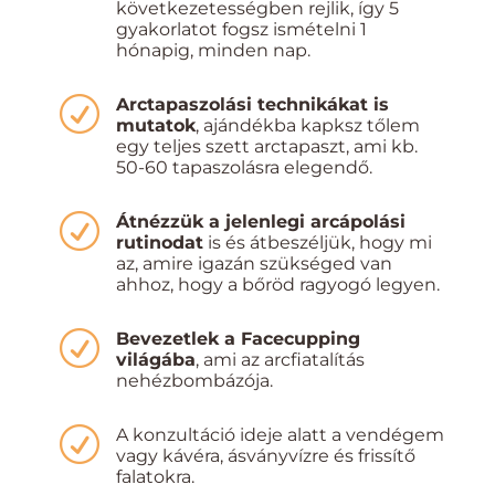
következetességben rejlik, így 5
gyakorlatot fogsz ismételni 1
hónapig, minden nap.
R
Arctapaszolási technikákat is
mutatok
, ajándékba kapksz tőlem
egy teljes szett arctapaszt, ami kb.
50-60 tapaszolásra elegendő.
R
Átnézzük a jelenlegi arcápolási
rutinodat
is és átbeszéljük, hogy mi
az, amire igazán szükséged van
ahhoz, hogy a bőröd ragyogó legyen.
R
Bevezetlek a Facecupping
világába
, ami az arcfiatalítás
nehézbombázója.
R
A konzultáció ideje alatt a vendégem
vagy kávéra, ásványvízre és frissítő
falatokra.