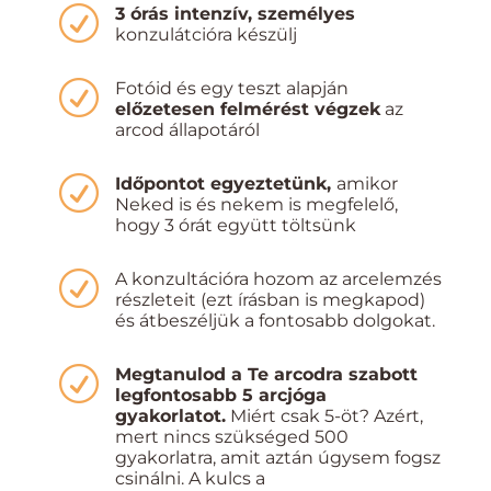
R
3 órás intenzív, személyes
konzulátcióra készülj
R
Fotóid és egy teszt alapján
előzetesen felmérést végzek
az
arcod állapotáról
R
Időpontot egyeztetünk,
amikor
Neked is és nekem is megfelelő,
hogy 3 órát együtt töltsünk
R
A konzultációra hozom az arcelemzés
részleteit (ezt írásban is megkapod)
és átbeszéljük a fontosabb dolgokat.
R
Megtanulod a Te arcodra szabott
legfontosabb 5 arcjóga
gyakorlatot.
Miért csak 5-öt? Azért,
mert nincs szükséged 500
gyakorlatra, amit aztán úgysem fogsz
csinálni. A kulcs a