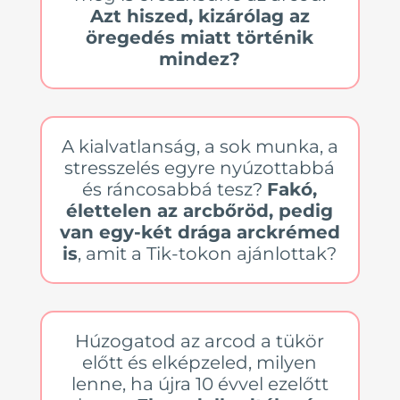
Azt hiszed, kizárólag az
öregedés miatt történik
mindez?
A kialvatlanság, a sok munka, a
stresszelés egyre nyúzottabbá
és ráncosabbá tesz?
Fakó,
élettelen az arcbőröd, pedig
van egy-két drága arckrémed
is
, amit a Tik-tokon ajánlottak?
Húzogatod az arcod a tükör
előtt és elképzeled, milyen
lenne, ha újra 10 évvel ezelőtt