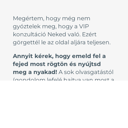
Megértem, hogy még nem
gyóztelek meg, hogy a VIP
konzultáció Neked való. Ezért
görgettél le az oldal aljára teljesen.
Annyit kérek, hogy emeld fel a
fejed most rögtön és nyújtsd
meg a nyakad!
A sok olvasgatástól
(gondolom lefelé hajtva van most a
fejed) ugyanis csúnya tokád lesz
hamarosan.
Ha ez megvan, akkor pedig vegyél
egy nagy levegőt, lassan fújd ki,
lazítsd el az arcod és aztán