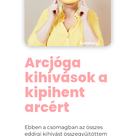
Arcjóga
kihívások a
kipihent
arcért
Ebben a csomagban az összes
eddigi kihívást összegyűjtöttem