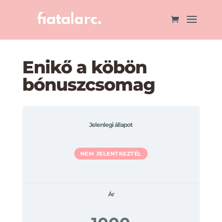
Enikő a köbön
bónuszcsomag
Jelenlegi állapot
NEM JELENTKEZTÉL
Ár