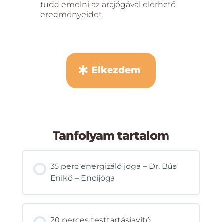
tudd emelni az arcjógával elérhető
eredményeidet.
Elkezdem
Tanfolyam tartalom
35 perc energizáló jóga – Dr. Bús
Enikő – Encijóga
20 perces testtartásjavító