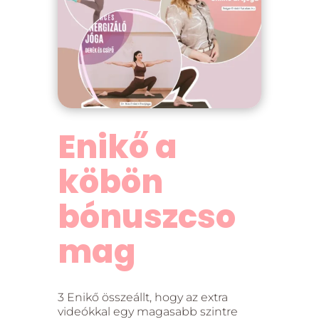
Enikő a
köbön
bónuszcso
mag
3 Enikő összeállt, hogy az extra
videókkal egy magasabb szintre