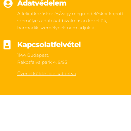

Adatvédelem
A feliratkozáskor és/vagy megrendeléskor kapott
személyes adatokat bizalmasan kezeljük,
harmadik személynek nem adjuk át.

Kapcsolatfelvétel
1144 Budapest,
Rákosfalva park 4. 9/95
Üzenetküldés ide kattintva