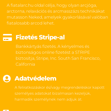
A fiatalarc.hu oldal célja, hogy olyan arcjóga,
arctorna, relaxációs és arcmasszázs technikákat
mutasson Neked, amelyek gyakorlásával valóban
fiatalosabb arcod lehet.

Fizetés Stripe-al
Bankkártyás fizetés. A kényelmes és
biztonságos online fizetést a STRIPE
biztosítja, Stripe, Inc. South San Francisco,
California

Adatvédelem
A feliratkozáskor és/vagy megrendeléskor kapott
személyes adatokat bizalmasan kezeljük,
harmadik személynek nem adjuk át.