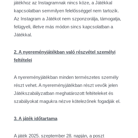
játékhoz az Instagramnak nincs köze, a Játékkal
kapcsolatban semmilyen felelősséggel nem tartozik.
Az Instagram a Játékot nem szponzorálja, támogatja,
felügyeli, illetve más módon sincs kapcsolatban a
Játékkal.
2. A nyereményjátékban való részvétel személyi
feltételei
A nyereményjátékban minden természetes személy
részt vehet. A nyereményjátékban részt vevők jelen
Játékszabályzatban meghatározott feltételeket és
szabályokat magukra nézve kötelezőnek fogadják el.
3. A játék időtartama
A játék 2025. szeptember 28. napján, a poszt