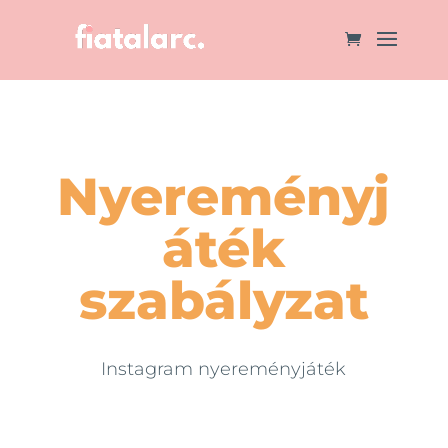
Nyereményj
áték
szabályzat
Instagram nyereményjáték