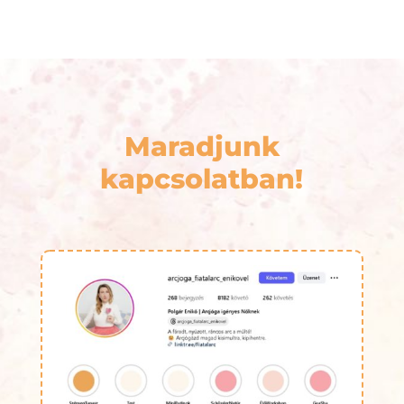
Maradjunk
kapcsolatban!