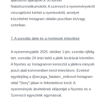
ajakdúsító ajakápoló a Schüssler
Natúrkozmetikumoktól. A szervező a nyereményekről
visszajelzést kérhet a nyertesektől, amelyet
közzétehet Instagram oldalán posztban és/vagy
sztoriban.
7. A sorsolás ideje és a nyertesek értesítése
A nyereményjáték 2025. október 1-jén, szerdán éjfélig
tart, sorsolás 24 órán belül a játék lezárását követően.
A Nyertes az Instagramon keresztül a játékra irányuló
poszt alatt kommentben kerül értesítésre. Ezekkel
egyidejűleg a @arcjoga_fiatalarc_enikovel Instagram
oldal “Story”-jában is feltüntetésre kerül. A
nyeremények átvételének időpontját a Nyertes és a
Szervező egyeztetik egymással.