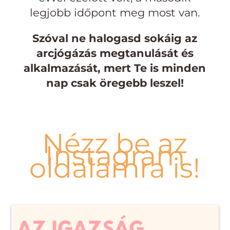
legjobb időpont meg most van.
Szóval ne halogasd sokáig az
arcjógázás megtanulását és
alkalmazását, mert Te is minden
nap csak öregebb leszel!
Nézz be az
Instagram
oldalamra is!