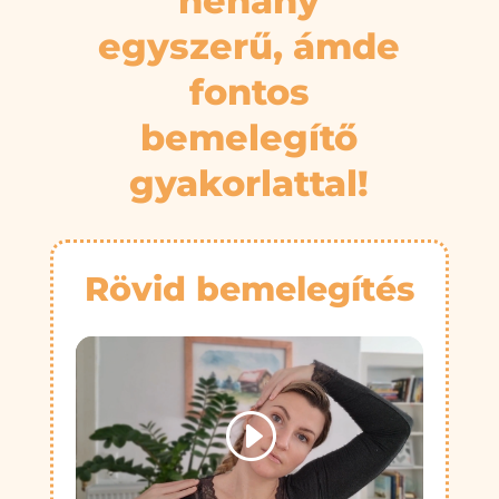
néhány
egyszerű, ámde
fontos
bemelegítő
gyakorlattal!
Rövid bemelegítés