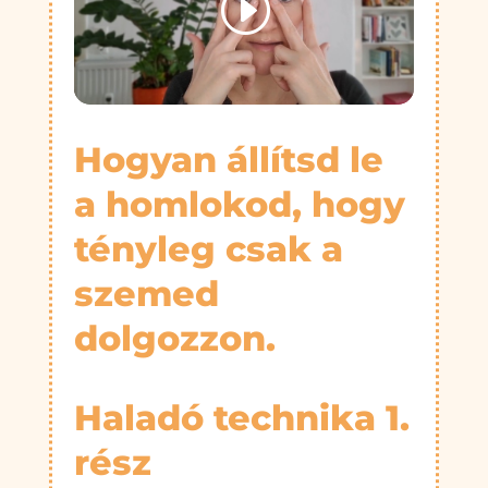
Hogyan állítsd le
a homlokod, hogy
tényleg csak a
szemed
dolgozzon.
Haladó technika 1.
rész