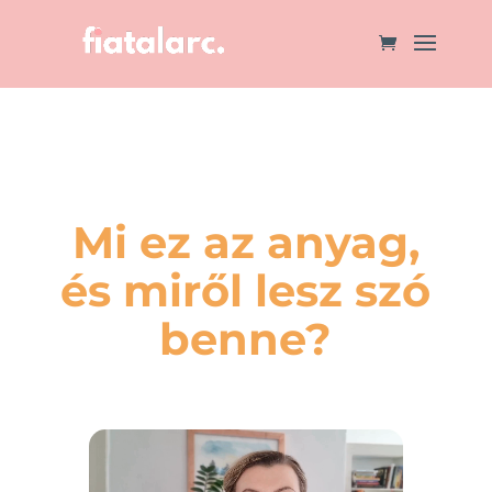
Mi ez az anyag,
és miről lesz szó
benne?