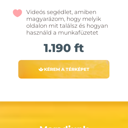

Videós segédlet, amiben
magyarázom, hogy melyik
oldalon mit találsz és hogyan
használd a munkafüzetet
1.190 ft
KÉREM A TÉRKÉPET