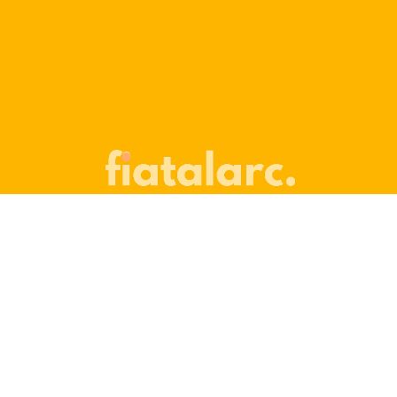
A fiatalarc.hu oldal célja, hogy olyan arcjóga,
arctorna, relaxációs és arcmasszázs technikákat
mutasson Neked, amelyek gyakorlásával valóban
fiatalosabb arcod lehet.

Fizetés Stripe-al
Bankkártyás fizetés. A kényelmes és