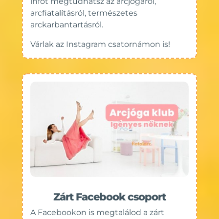
infót megtudhatsz az arcjógáról,
arcfiatalításról, természetes
arckarbantartásról.
Várlak az Instagram csatornámon is!
Zárt Facebook csoport
A Facebookon is megtalálod a zárt