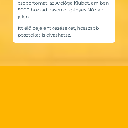
csoportomat, az Arcjóga Klubot, amiben
5000 hozzád hasonló, igényes Nő van
jelen.
Itt élő bejelentkezéseket, hosszabb
posztokat is olvashatsz.