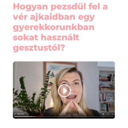
Hogyan pezsdül fel a
vér ajkaidban egy
gyerekkorunkban
sokat használt
gesztustól?