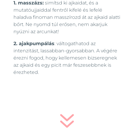
1. masszázs:
simítsd ki ajkaidat, és a
mutatóujjaiddal fentről kifelé és lefelé
haladva finoman masszírozd át az ajkaid alatti
bőrt. Ne nyomd túl erősen, nem akarjuk
nyúzni az arcunkat!
2. ajakpumpálás
: váltogathatod az
intenzitást, lassabban-gyorsabban. A végére
érezni fogod, hogy kellemesen bizseregnek
az ajkaid és egy picit már feszesebbnek is
érezheted.
7