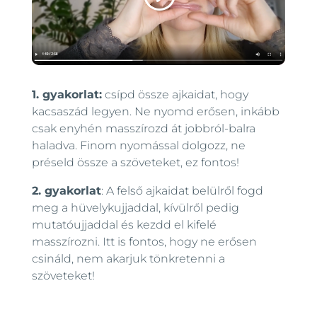
1. gyakorlat:
csípd össze ajkaidat, hogy
kacsaszád legyen. Ne nyomd erősen, inkább
csak enyhén masszírozd át jobbról-balra
haladva. Finom nyomással dolgozz, ne
préseld össze a szöveteket, ez fontos!
2. gyakorlat
: A felső ajkaidat belülről fogd
meg a hüvelykujjaddal, kívülről pedig
mutatóujjaddal és kezdd el kifelé
masszírozni. Itt is fontos, hogy ne erősen
csináld, nem akarjuk tönkretenni a
szöveteket!