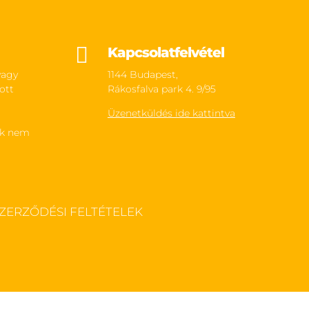

Kapcsolatfelvétel
vagy
1144 Budapest,
ott
Rákosfalva park 4. 9/95
Üzenetküldés ide kattintva
ek nem
ZERZŐDÉSI FELTÉTELEK