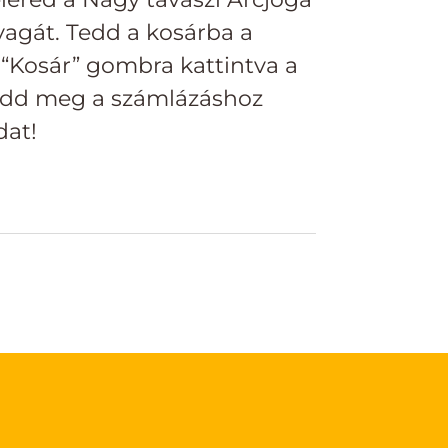
yagát. Tedd a kosárba a
 “Kosár” gombra kattintva a
add meg a számlázáshoz
dat!