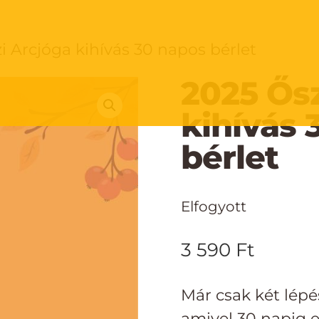
i Arcjóga kihívás 30 napos bérlet
2025 Ősz
kihívás 
bérlet
Elfogyott
3 590
Ft
Már csak két lépés
amivel 30 napig e