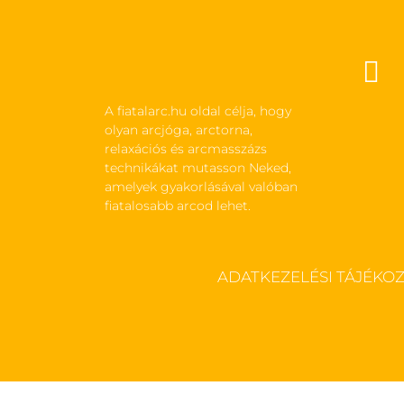

A fiatalarc.hu oldal célja, hogy
olyan arcjóga, arctorna,
relaxációs és arcmasszázs
technikákat mutasson Neked,
amelyek gyakorlásával valóban
fiatalosabb arcod lehet.
ADATKEZELÉSI TÁJÉKO