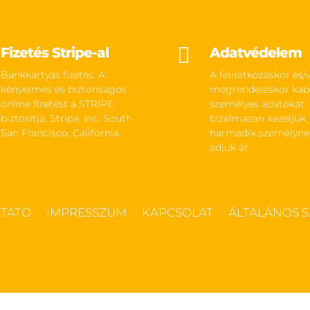

Fizetés Stripe-al
Adatvédelem
Bankkártyás fizetés. A
A feliratkozáskor és/
kényelmes és biztonságos
megrendeléskor kap
online fizetést a STRIPE
személyes adatokat
biztosítja, Stripe, Inc. South
bizalmasan kezeljük,
San Francisco, California
harmadik személyn
adjuk át.
ZTATÓ
IMPRESSZUM
KAPCSOLAT
ÁLTALÁNOS S