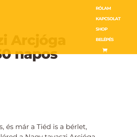
RÓLAM
KAPCSOLAT
SHOP
i Arcjóga
BELÉPÉS
30 napos
, és már a Tiéd is a bérlet,
léred a Nagy tavaszi Arcjóga