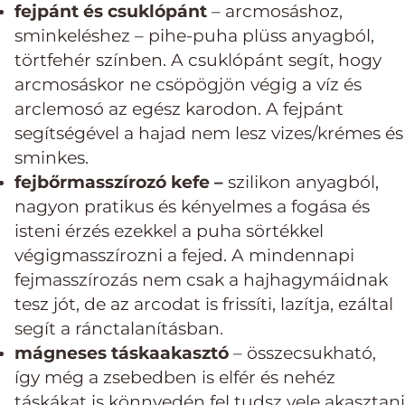
fejpánt és csuklópánt
– arcmosáshoz,
sminkeléshez – pihe-puha plüss anyagból,
törtfehér színben. A csuklópánt segít, hogy
arcmosáskor ne csöpögjön végig a víz és
arclemosó az egész karodon. A fejpánt
segítségével a hajad nem lesz vizes/krémes és
sminkes.
fejbőrmasszírozó kefe –
szilikon anyagból,
nagyon pratikus és kényelmes a fogása és
isteni érzés ezekkel a puha sörtékkel
végigmasszírozni a fejed. A mindennapi
fejmasszírozás nem csak a hajhagymáidnak
tesz jót, de az arcodat is frissíti, lazítja, ezáltal
segít a ránctalanításban.
mágneses táskaakasztó
– összecsukható,
így még a zsebedben is elfér és nehéz
táskákat is könnyedén fel tudsz vele akasztani