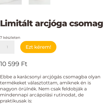
Limitált arcjóga csomag
7 készleten
Limitált
Ezt kérem!
arcjóga
csomag
mennyiség
10 599
Ft
Ebbe a karácsonyi arcjógás csomagba olyan
termékeket választottam, amiknek én is
nagyon örülnék. Nem csak feldobják a
mindennapi arcápolási rutinodat, de
praktikusak is: