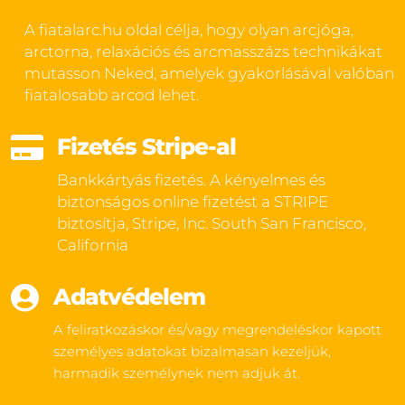
A fiatalarc.hu oldal célja, hogy olyan arcjóga,
arctorna, relaxációs és arcmasszázs technikákat
mutasson Neked, amelyek gyakorlásával valóban
fiatalosabb arcod lehet.

Fizetés Stripe-al
Bankkártyás fizetés. A kényelmes és
biztonságos online fizetést a STRIPE
biztosítja, Stripe, Inc. South San Francisco,
California

Adatvédelem
A feliratkozáskor és/vagy megrendeléskor kapott
személyes adatokat bizalmasan kezeljük,
harmadik személynek nem adjuk át.