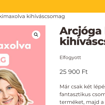
 kimaxolva kihíváscsomag
Arcjóga
kihívás
Elfogyott
25 900
Ft
Már csak két lépés
fantasztikus cso
terméket, majd a