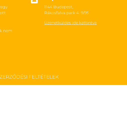
vagy
1144 Budapest,
ott
Rákosfalva park 4. 9/95
Üzenetküldés ide kattintva
ek nem
ZERZŐDÉSI FELTÉTELEK