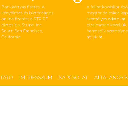
Bankkártyás fizetés. A
A feliratkozáskor és/
kényelmes és biztonságos
megrendeléskor kap
online fizetést a STRIPE
személyes adatokat
biztosítja, Stripe, Inc.
bizalmasan kezeljük,
South San Francisco,
harmadik személyn
California
adjuk át.
ZTATÓ
IMPRESSZUM
KAPCSOLAT
ÁLTALÁNOS S