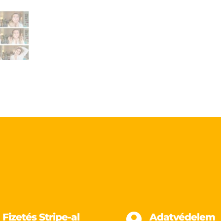
Fizetés Stripe-al

Adatvédelem