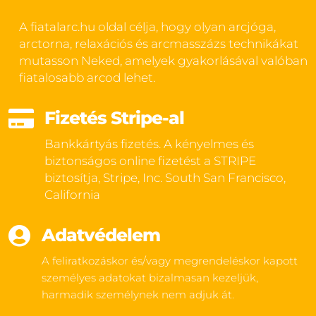
A fiatalarc.hu oldal célja, hogy olyan arcjóga,
arctorna, relaxációs és arcmasszázs technikákat
mutasson Neked, amelyek gyakorlásával valóban
fiatalosabb arcod lehet.

Fizetés Stripe-al
Bankkártyás fizetés. A kényelmes és
biztonságos online fizetést a STRIPE
biztosítja, Stripe, Inc. South San Francisco,
California

Adatvédelem
A feliratkozáskor és/vagy megrendeléskor kapott
személyes adatokat bizalmasan kezeljük,
harmadik személynek nem adjuk át.