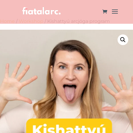
Home
/
Workshop
/ Kishattyú arcjóga program