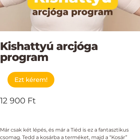
Kishattyú arcjóga
program
Ezt kérem!
Kishattyú
arcjóga
program
12 900
Ft
mennyiség
Már csak két lépés, és már a Tiéd is ez a fantasztikus
csomag. Tedd a kosárba a terméket, majd a “Kosár”