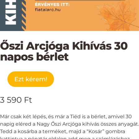
Őszi Arcjóga Kihívás 30
napos bérlet
Ezt kérem!
Őszi
Arcjóga
Kihívás
3 590
Ft
30
napos
Már csak két lépés, és már a Tiéd is a bérlet, amivel 30
bérlet
napig eléred a Nagy Őszi Arcjóga kihívás összes anyagát.
mennyiség
Tedd a kosárba a terméket, majd a “Kosár” gombra
kattintva a pénztár oldalon add meg a számlázáshoz