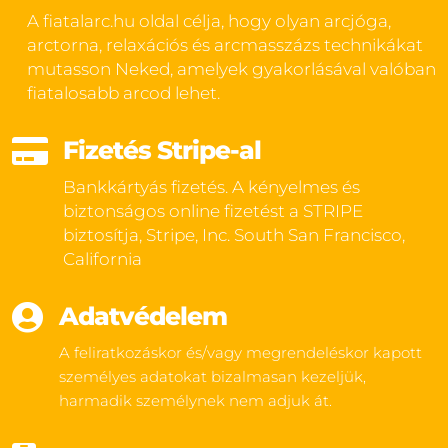
A fiatalarc.hu oldal célja, hogy olyan arcjóga,
arctorna, relaxációs és arcmasszázs technikákat
mutasson Neked, amelyek gyakorlásával valóban
fiatalosabb arcod lehet.

Fizetés Stripe-al
Bankkártyás fizetés. A kényelmes és
biztonságos online fizetést a STRIPE
biztosítja, Stripe, Inc. South San Francisco,
California

Adatvédelem
A feliratkozáskor és/vagy megrendeléskor kapott
személyes adatokat bizalmasan kezeljük,
harmadik személynek nem adjuk át.