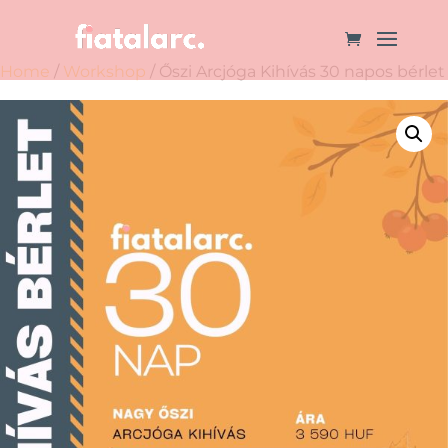
Home
/
Workshop
/ Őszi Arcjóga Kihívás 30 napos bérlet