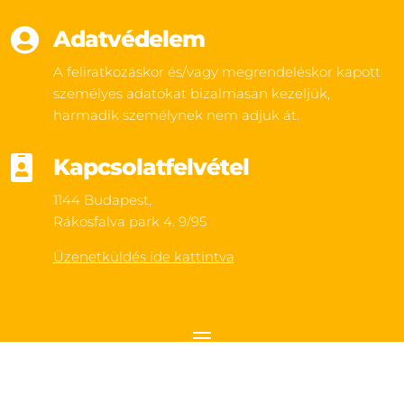

Adatvédelem
A feliratkozáskor és/vagy megrendeléskor kapott
személyes adatokat bizalmasan kezeljük,
harmadik személynek nem adjuk át.

Kapcsolatfelvétel
1144 Budapest,
Rákosfalva park 4. 9/95
Üzenetküldés ide kattintva