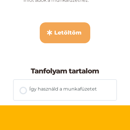
infót adok a munkafüzethez.
Letöltöm
Tanfolyam tartalom
Így használd a munkafüzetet