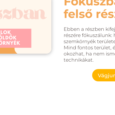
Fókuszb
felső ré
Ebben a részben kifej
részére fókuszálunk:
szemkörnyék területe
Mind fontos terület, 
okozhat, ha nem ism
technikákat.
Vágjun