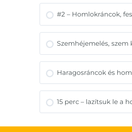
#2 – Homlokráncok, fe
Szemhéjemelés, szem kö
Haragosráncok és homlo
15 perc – lazítsuk le a