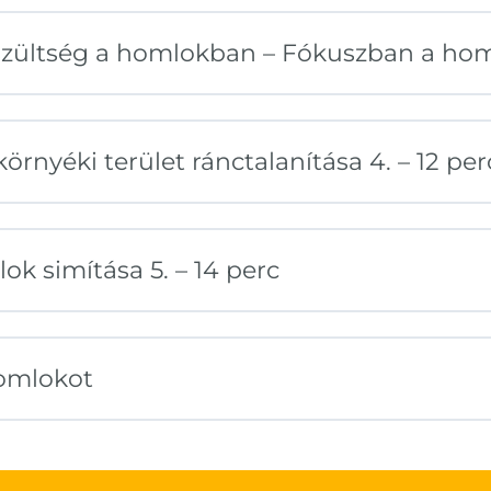
szültség a homlokban – Fókuszban a hom
rnyéki terület ránctalanítása 4. – 12 per
k simítása 5. – 14 perc
 homlokot