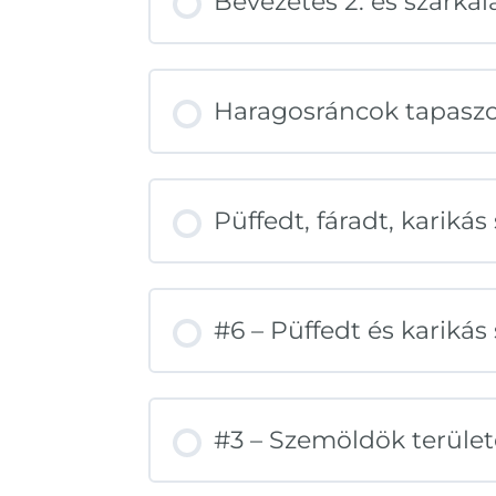
Bevezetés 2. és szarka
Haragosráncok tapaszo
Püffedt, fáradt, kariká
#6 – Püffedt és karik
#3 – Szemöldök terüle