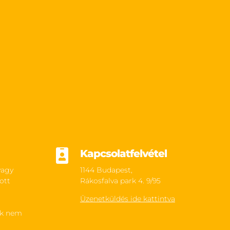

Kapcsolatfelvétel
vagy
1144 Budapest,
ott
Rákosfalva park 4. 9/95
Üzenetküldés ide kattintva
ek nem