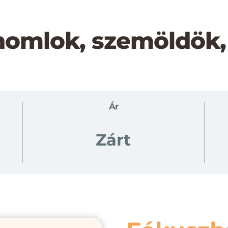
homlok, szemöldök,
Ár
Zárt