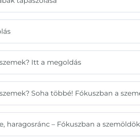
lábak tapaszolása
lás
s szemek? Itt a megoldás
ás szemek? Soha többé! Fókuszban a szem
te, haragosránc – Fókuszban a szemöldök