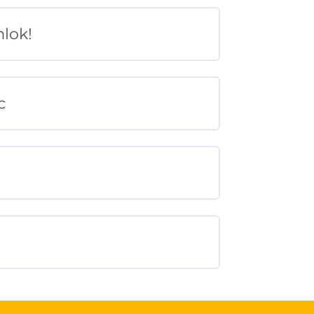
lok!
c