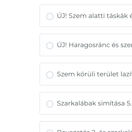
ÚJ! Szem alatti táskák 
ÚJ! Haragosránc és s
Szem körüli terület lazí
Szarkalábak simítása 5.