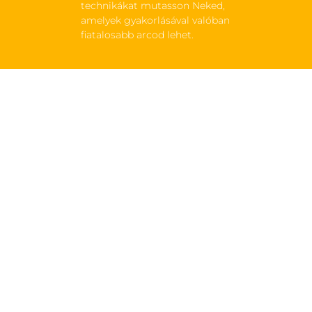
technikákat mutasson Neked,
amelyek gyakorlásával valóban
fiatalosabb arcod lehet.
ADATKEZELÉSI TÁJÉKO