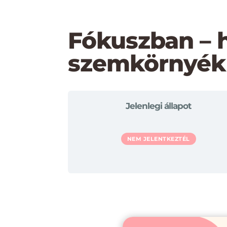
Fókuszban – 
szemkörnyék
Jelenlegi állapot
NEM JELENTKEZTÉL