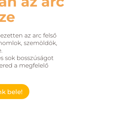
an az arc
sze
ezetten az arc felső
 homlok, szemöldök,
.
és sok bosszúságot
ered a megfelelő
k bele!