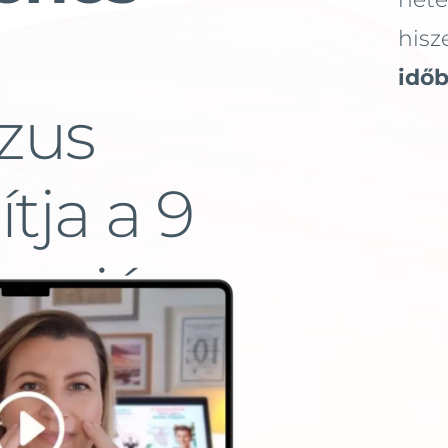
his
idő
zus
tja a 9
 arcjóga
atot