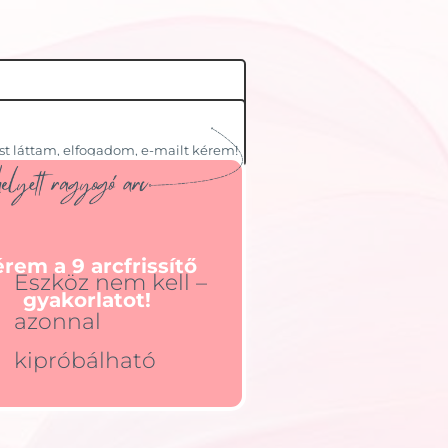
t láttam, elfogadom, e-mailt kérem!
rem a 9 arcfrissítő
Eszköz nem kell –
gyakorlatot!
azonnal
kipróbálható