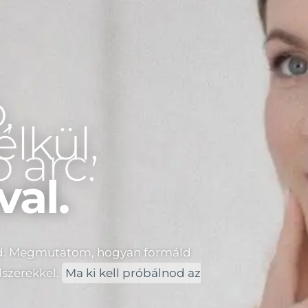
,
lkül,
b arc.
val.
cod. Megmutatom, hogyan formáld
dszerekkel.
Ma ki kell próbálnod az