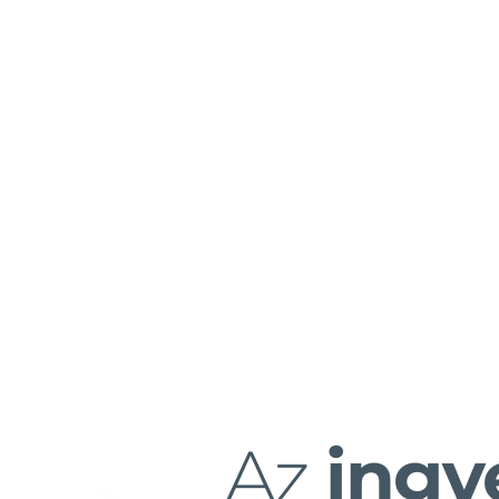
Az
ingy