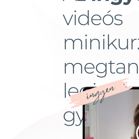
videós
minikur
megtaní
legjobb
gyakorl