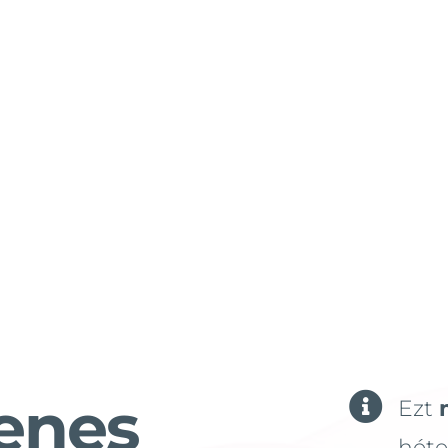
enes

Ezt
hét