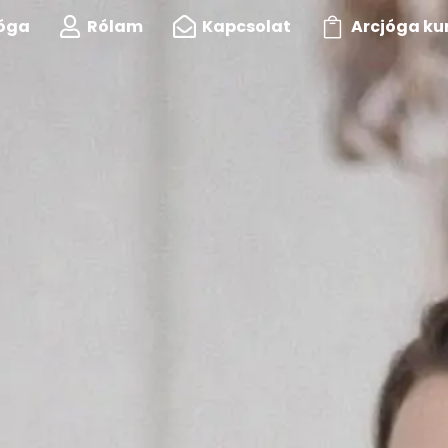
jóga
Rólam
Kapcsolat
Arcjóga ku


