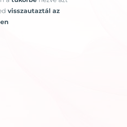
zed
visszautaztál az
ben