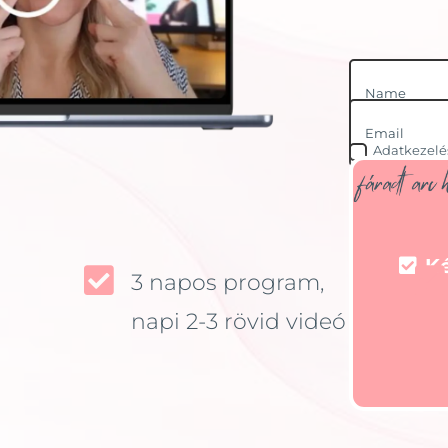
Adatkezelés
Ké


3 napos program,
napi 2-3 rövid videó