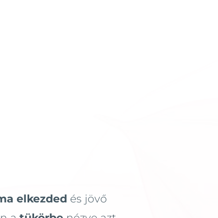
ma elkezded
és jövő
en a
tükörbe
nézve azt