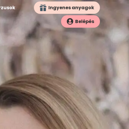
rzusok
Ingyenes anyagok

Belépés
