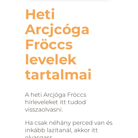
Heti
Arcjcóga
Fröccs
levelek
tartalmai
A heti Arcjóga Fröccs
hírleveleket itt tudod
visszaolvasni.
Ha csak néhány perced van és
inkább lazítanál, akkor itt
olvasgass.