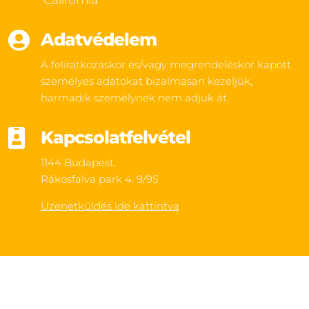
California

Adatvédelem
A feliratkozáskor és/vagy megrendeléskor kapott
személyes adatokat bizalmasan kezeljük,
harmadik személynek nem adjuk át.

Kapcsolatfelvétel
1144 Budapest,
Rákosfalva park 4. 9/95
Üzenetküldés ide kattintva