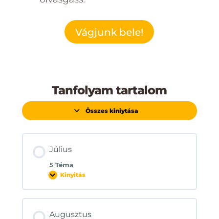
Vágjunk bele!
Tanfolyam tartalom
Összes kiniytása
Lecke
Július
5 Téma
Kinyitás
Július
Augusztus