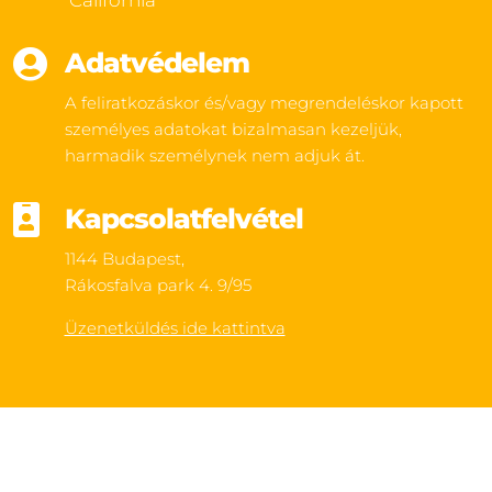
California

Adatvédelem
A feliratkozáskor és/vagy megrendeléskor kapott
személyes adatokat bizalmasan kezeljük,
harmadik személynek nem adjuk át.

Kapcsolatfelvétel
1144 Budapest,
Rákosfalva park 4. 9/95
Üzenetküldés ide kattintva