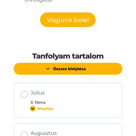
Vágjunk bele!
Tanfolyam tartalom
Összes kiniytása
Lecke
Július
5 Téma
Kinyitás
Július
Augusztus