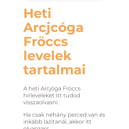
Heti
Arcjcóga
Fröccs
levelek
tartalmai
A heti Arcjóga Fröccs
hírleveleket itt tudod
visszaolvasni.
Ha csak néhány perced van és
inkább lazítanál, akkor itt
olvasgass.